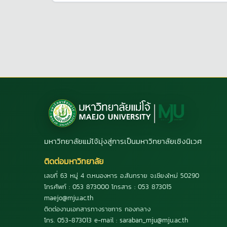
มหาวิทยาลัยแม่โจ้มุ่งสู่การเป็นมหาวิทยาลัยเชิงนิเวศ
ติดต่อมหาวิทยาลัย
เลขที่ 63 หมู่ 4 ต.หนองหาร อ.สันทราย จ.เชียงใหม่ 50290
โทรศัพท์ : 053 873000 โทรสาร : 053 873015
maejo@mju.ac.th
ติดต่องานเอกสารทางราชการ กองกลาง
โทร. 053-873013 e-mail : saraban_mju@mju.ac.th