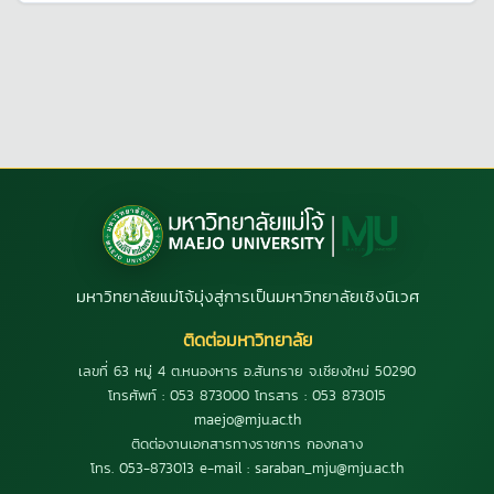
มหาวิทยาลัยแม่โจ้มุ่งสู่การเป็นมหาวิทยาลัยเชิงนิเวศ
ติดต่อมหาวิทยาลัย
เลขที่ 63 หมู่ 4 ต.หนองหาร อ.สันทราย จ.เชียงใหม่ 50290
โทรศัพท์ : 053 873000 โทรสาร : 053 873015
maejo@mju.ac.th
ติดต่องานเอกสารทางราชการ กองกลาง
โทร. 053-873013 e-mail : saraban_mju@mju.ac.th