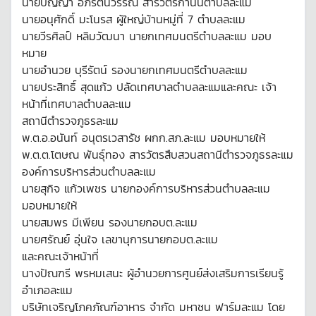
นายปัญญา อภิรัตนวรรณ สารวัตรกำนันตำบลละแม
นายอนุศักดิ์ มะโนรส ผู้ใหญ่บ้านหมู่ที่ 7 ตำบลละแม
นายวีรศิลป์ หลิมวัฒนา นายกเทศมนตรีตำบลละแม มอบ
หมาย
นายอำนวย บุรีรัตน์ รองนายกเทศมนตรีตำบลละแม
นายประสิทธิ์ สุดแก้ว ปลัดเทศบาลตำบลละแมและคณะ เจ้า
หน้าที่เทศบาลตำบลละแม
สถานีตำรวจภูธรละแม
พ.ต.อ.อนันท์ อนุตรเวสารัช ผกก.สภ.ละแม มอบหมายให้
พ.ต.ต.โตษณ พันธุ์ทอง สารวัตรสืบสวนสถานีตำรวจภูธรละแม
องค์การบริหารส่วนตำบลละแม
นายสุกิจ แก้วเพชร นายกองค์การบริหารส่วนตำบลละแม
มอบหมายให้
นายสมพร มีเพียน รองนายกอบต.ละแม
นายศรัณย์ อุ่นใจ เลขานุการนายกอบต.ละแม
และคณะเจ้าหน้าที่
นางปัณฑรี พรหมเสนะ ผู้อำนวยการศูนย์ส่งเสริมการเรียนรู้
อำเภอละแม
บริษัทเจริญโภคภัณฑ์อาหาร จำกัด มหาชน ฟาร์มละแม โดย