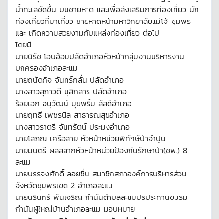
น้ำทะเลชัดขึ้น บนชายหาด และเพื่อส่งเสริมการท่องเที่ยว นัก
ท่องเที่ยวที่มาเที่ยว ชายหาดหน้ามหาวิทยาลัยแม่โจ้-ชุมพร
และ เกิดความสวยงามกับแหล่งท่องเที่ยว ต่อไป
โดยมี
นายนิรัช โอบอ้อมปลัดอำเภอหัวหน้ากลุ่มงานบริหารงาน
ปกครองอำเภอละแม
นายถนัดกิจ จันทร์กลั่น ปลัดอำเภอ
นางสาวสุภาวดี มุสิกสาร ปลัดอำเภอ
ร้อยเอก อนุวัฒน์ มุขพริ้ม สัสดีอำเภอ
นายฤทธี เพชรนิล สาธารณสุขอำเภอ
นางสาวราตรี จันทรัตน์ ประมงอำเภอ
นายโสภณ เครือสาย หัวหน้าหน่วยพิทักษ์ป่าจำปูน
นายมนตรี ผลสลากหัวหน้าหน่วยป้องกันรักษาป่า(ชพ.) 8
ละแม
นายบรรจงศักดิ์ ลอยชื่น สมาชิกสภาองค์การบริหารส่วน
จังหวัดชุมพรเขต 2 อำเภอละแม
นายนรินทร์ พันเจริญ กำนันตำบลละแมปรประทานชมรม
กำนันผู้ใหญ่บ้านอำเภอละแม มอบหมาย