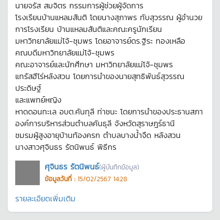
นายจรัส สมจิตร กรรมการผู้ช่วยผู้จัดการ
โรงเรียนบ้านแหลมสันติ โดยนางสุภาพร ทับสุวรรณ ผู้อำนวย
การโรงเรียน บ้านแหลมสันติและคณะครูนักเรียน
มหาวิทยาลัยแม่โจ้-ชุมพร โดยอาจารย์ดร.ฐิระ ทองเหลือ
คณบดีมหาวิทยาลัยแม่โจ้-ชุมพร
คณะอาจารย์และนักศึกษา มหาวิทยาลัยแม่โจ้-ชุมพร
แทรัสฮีโร่หลังสวน โดยการนำของนายสุทธิพันธ์สุวรรณ
ประดิษฐ์
และแพทย์หญิง
หาดดอนทะเล อบต.คันทุลี ท่าชนะ โดยการนำของประธานสภา
องค์การบริหารส่วนตำบลคันธุลี จังหวัดสุราษฎร์ธานี
ชมรมผู้สูงอายุบ้านท้องครก ตำบลบางน้ำจืด หลังสวน
นางสาวศุจินธร รัตนิพนธ์ พิธีกร
ศุจินธร รัตนิพนธ์
(ผู้บันทึกข้อมูล)
ข้อมูลวันที่ :
15/02/2567 14:28
รายละเอียดเพิ่มเติม