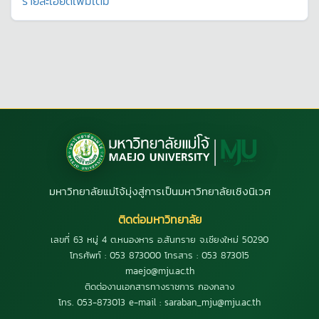
รายละเอียดเพิ่มเติม
มหาวิทยาลัยแม่โจ้มุ่งสู่การเป็นมหาวิทยาลัยเชิงนิเวศ
ติดต่อมหาวิทยาลัย
เลขที่ 63 หมู่ 4 ต.หนองหาร อ.สันทราย จ.เชียงใหม่ 50290
โทรศัพท์ : 053 873000 โทรสาร : 053 873015
maejo@mju.ac.th
ติดต่องานเอกสารทางราชการ กองกลาง
โทร. 053-873013 e-mail : saraban_mju@mju.ac.th