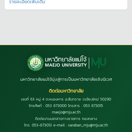
รายละเอียดเพิ่มเติม
มหาวิทยาลัยแม่โจ้มุ่งสู่การเป็นมหาวิทยาลัยเชิงนิเวศ
ติดต่อมหาวิทยาลัย
เลขที่ 63 หมู่ 4 ต.หนองหาร อ.สันทราย จ.เชียงใหม่ 50290
โทรศัพท์ : 053 873000 โทรสาร : 053 873015
maejo@mju.ac.th
ติดต่องานเอกสารทางราชการ กองกลาง
โทร. 053-873013 e-mail : saraban_mju@mju.ac.th