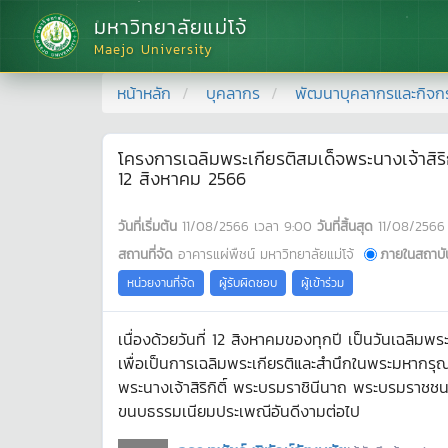
มหาวิทยาลัยแม่โจ้
Maejo University
หน้าหลัก
บุคลากร
พัฒนาบุคลากรและกิจก
โครงการเฉลิมพระเกียรติสมเด็จพระนางเจ้าส
12 สิงหาคม 2566
วันที่เริ่มต้น
11/08/2566
เวลา
9:00
วันที่สิ้นสุด
11/08/2566
สถานที่จัด
อาคารแผ่พืชน์ มหาวิทยาลัยแม่โจ้
ภายในสถาบั
หน่วยงานที่จัด
ผู้รับผิดชอบ
ผู้เข้าร่วม
เนื่องด้วยวันที่ 12 สิงหาคมของทุกปี เป็นวันเฉลิ
เพื่อเป็นการเฉลิมพระเกียรติและสำนึกในพระมหากรุณ
พระนางเจ้าสิริกิติ์ พระบรมราชินีนาถ พระบรมราชชน
ขนบธรรมเนียมประเพณีอันดีงามต่อไป