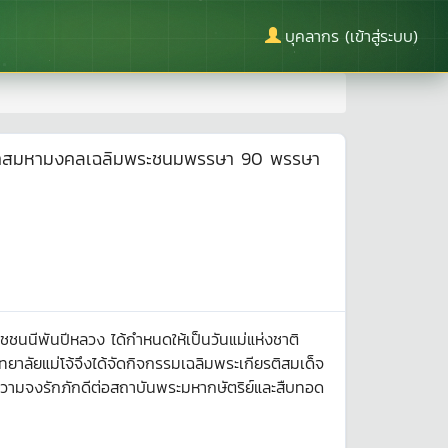
บุคลากร (เข้าสู่ระบบ)
ในโอกาสมหามงคลเฉลิมพระชนมพรรษา 90 พรรษา
ชชนนีพันปีหลวง ได้กำหนดให้เป็นวันแม่แห่งชาติ
ยาลัยแม่โจ้จึงได้จัดกิจกรรมเฉลิมพระเกียรติสมเด็จ
งความจงรักภักดีต่อสถาบันพระมหากษัตริย์และสืบทอด