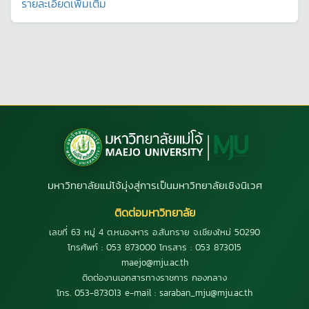
รายละเอียดเพิ่มเติม
มหาวิทยาลัยแม่โจ้มุ่งสู่การเป็นมหาวิทยาลัยเชิงนิเวศ
ติดต่อมหาวิทยาลัย
เลขที่ 63 หมู่ 4 ต.หนองหาร อ.สันทราย จ.เชียงใหม่ 50290
โทรศัพท์ : 053 873000 โทรสาร : 053 873015
maejo@mju.ac.th
ติดต่องานเอกสารทางราชการ กองกลาง
โทร. 053-873013 e-mail : saraban_mju@mju.ac.th