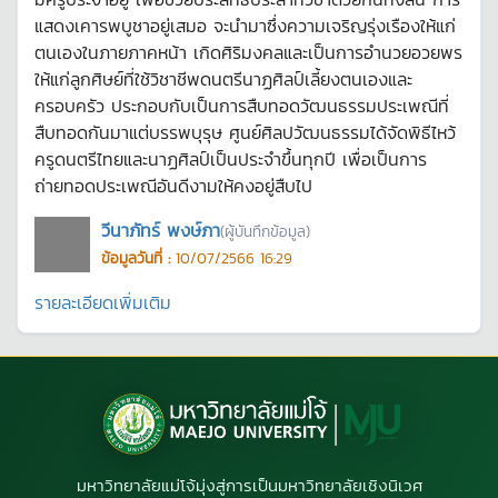
แสดงเคารพบูชาอยู่เสมอ จะนำมาซึ่งความเจริญรุ่งเรืองให้แก่
ตนเองในภายภาคหน้า เกิดศิริมงคลและเป็นการอำนวยอวยพร
ให้แก่ลูกศิษย์ที่ใช้วิชาชีพดนตรีนาฏศิลป์เลี้ยงตนเองและ
ครอบครัว ประกอบกับเป็นการสืบทอดวัฒนธรรมประเพณีที่
สืบทอดกันมาแต่บรรพบุรุษ ศูนย์ศิลปวัฒนธรรมได้จัดพิธีไหว้
ครูดนตรีไทยและนาฏศิลป์เป็นประจำขึ้นทุกปี เพื่อเป็นการ
ถ่ายทอดประเพณีอันดีงามให้คงอยู่สืบไป
วีนาภัทร์ พงษ์ภา
(ผู้บันทึกข้อมูล)
ข้อมูลวันที่ :
10/07/2566 16:29
รายละเอียดเพิ่มเติม
มหาวิทยาลัยแม่โจ้มุ่งสู่การเป็นมหาวิทยาลัยเชิงนิเวศ