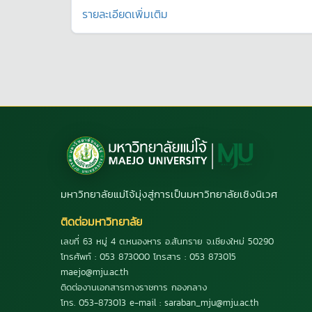
รายละเอียดเพิ่มเติม
มหาวิทยาลัยแม่โจ้มุ่งสู่การเป็นมหาวิทยาลัยเชิงนิเวศ
ติดต่อมหาวิทยาลัย
เลขที่ 63 หมู่ 4 ต.หนองหาร อ.สันทราย จ.เชียงใหม่ 50290
โทรศัพท์ : 053 873000 โทรสาร : 053 873015
maejo@mju.ac.th
ติดต่องานเอกสารทางราชการ กองกลาง
โทร. 053-873013 e-mail : saraban_mju@mju.ac.th