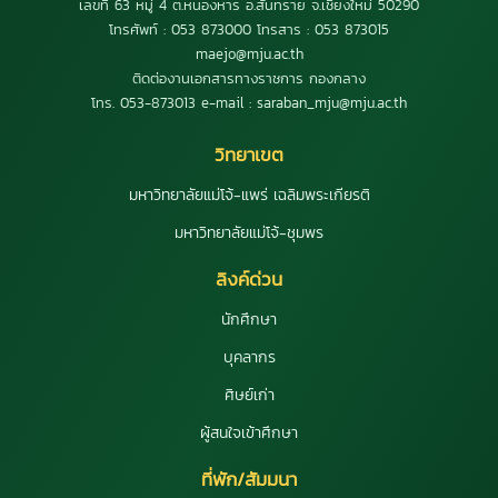
เลขที่ 63 หมู่ 4 ต.หนองหาร อ.สันทราย จ.เชียงใหม่ 50290
โทรศัพท์ : 053 873000 โทรสาร : 053 873015
maejo@mju.ac.th
ติดต่องานเอกสารทางราชการ กองกลาง
โทร. 053-873013 e-mail : saraban_mju@mju.ac.th
วิทยาเขต
มหาวิทยาลัยแม่โจ้-แพร่ เฉลิมพระเกียรติ
มหาวิทยาลัยแม่โจ้-ชุมพร
ลิงค์ด่วน
นักศึกษา
บุคลากร
ศิษย์เก่า
ผู้สนใจเข้าศึกษา
ที่พัก/สัมมนา