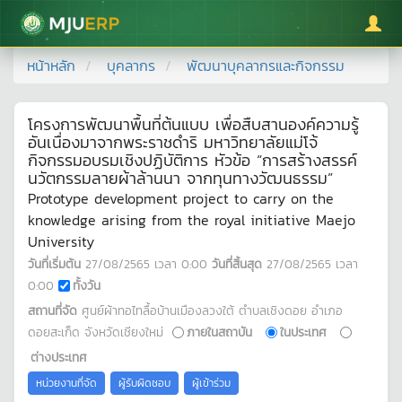
มหาวิทยาลัยแม่โจ้
หน้าหลัก
บุคลากร
พัฒนาบุคลากรและกิจกรรม
โครงการพัฒนาพื้นที่ต้นแบบ เพื่อสืบสานองค์ความรู้
อันเนื่องมาจากพระราชดำริ มหาวิทยาลัยแม่โจ้
กิจกรรมอบรมเชิงปฏิบัติการ หัวข้อ “การสร้างสรรค์
นวัตกรรมลายผ้าล้านนา จากทุนทางวัฒนธรรม”
Prototype development project to carry on the
knowledge arising from the royal initiative Maejo
University
วันที่เริ่มต้น
27/08/2565
เวลา
0:00
วันที่สิ้นสุด
27/08/2565
เวลา
0:00
ทั้งวัน
สถานที่จัด
ศูนย์ผ้าทอไทลื้อบ้านเมืองลวงใต้ ตำบลเชิงดอย อำเภอ
ดอยสะเก็ด จังหวัดเชียงใหม่
ภายในสถาบัน
ในประเทศ
ต่างประเทศ
หน่วยงานที่จัด
ผู้รับผิดชอบ
ผู้เข้าร่วม