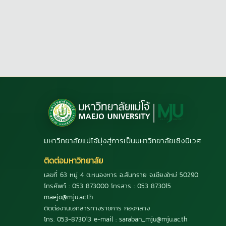
มหาวิทยาลัยแม่โจ้มุ่งสู่การเป็นมหาวิทยาลัยเชิงนิเวศ
ติดต่อมหาวิทยาลัย
เลขที่ 63 หมู่ 4 ต.หนองหาร อ.สันทราย จ.เชียงใหม่ 50290
โทรศัพท์ : 053 873000 โทรสาร : 053 873015
maejo@mju.ac.th
ติดต่องานเอกสารทางราชการ กองกลาง
โทร. 053-873013 e-mail : saraban_mju@mju.ac.th