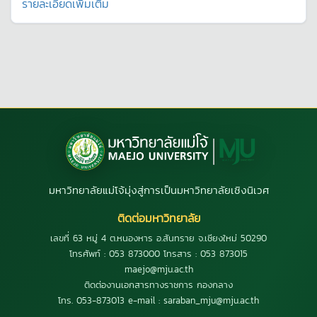
รายละเอียดเพิ่มเติม
มหาวิทยาลัยแม่โจ้มุ่งสู่การเป็นมหาวิทยาลัยเชิงนิเวศ
ติดต่อมหาวิทยาลัย
เลขที่ 63 หมู่ 4 ต.หนองหาร อ.สันทราย จ.เชียงใหม่ 50290
โทรศัพท์ : 053 873000 โทรสาร : 053 873015
maejo@mju.ac.th
ติดต่องานเอกสารทางราชการ กองกลาง
โทร. 053-873013 e-mail : saraban_mju@mju.ac.th