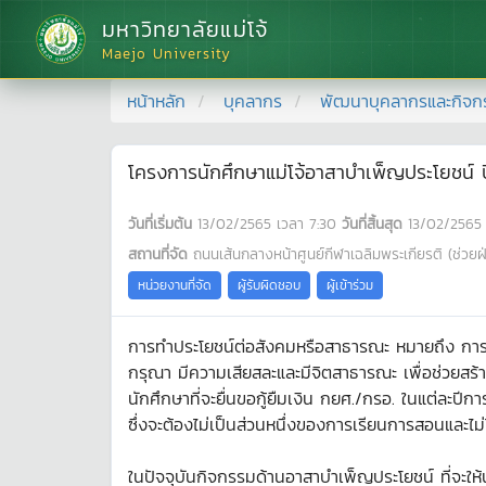
มหาวิทยาลัยแม่โจ้
Maejo University
หน้าหลัก
บุคลากร
พัฒนาบุคลากรและกิจก
โครงการนักศึกษาแม่โจ้อาสาบำเพ็ญประโยชน์ ปี
วันที่เริ่มต้น
13/02/2565
เวลา
7:30
วันที่สิ้นสุด
13/02/2565
สถานที่จัด
ถนนเส้นกลางหน้าศูนย์กีฬาเฉลิมพระเกียรติ (ช่วย
หน่วยงานที่จัด
ผู้รับผิดชอบ
ผู้เข้าร่วม
การทำประโยชน์ต่อสังคมหรือสาธารณะ หมายถึง การบ
กรุณา มีความเสียสละและมีจิตสาธารณะ เพื่อช่วยสร้า
นักศึกษาที่จะยื่นขอกู้ยืมเงิน กยศ./กรอ. ในแต่ละปีก
ซึ่งจะต้องไม่เป็นส่วนหนึ่งของการเรียนการสอนและไ
ในปัจจุบันกิจกรรมด้านอาสาบำเพ็ญประโยชน์ ที่จะให้นั