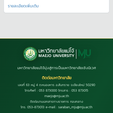
รายละเอียดเพิ่มเติม
มหาวิทยาลัยแม่โจ้มุ่งสู่การเป็นมหาวิทยาลัยเชิงนิเวศ
ติดต่อมหาวิทยาลัย
เลขที่ 63 หมู่ 4 ต.หนองหาร อ.สันทราย จ.เชียงใหม่ 50290
โทรศัพท์ : 053 873000 โทรสาร : 053 873015
maejo@mju.ac.th
ติดต่องานเอกสารทางราชการ กองกลาง
โทร. 053-873013 e-mail : saraban_mju@mju.ac.th