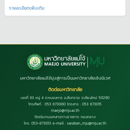
รายละเอียดเพิ่มเติม
มหาวิทยาลัยแม่โจ้มุ่งสู่การเป็นมหาวิทยาลัยเชิงนิเวศ
ติดต่อมหาวิทยาลัย
เลขที่ 63 หมู่ 4 ต.หนองหาร อ.สันทราย จ.เชียงใหม่ 50290
โทรศัพท์ : 053 873000 โทรสาร : 053 873015
maejo@mju.ac.th
ติดต่องานเอกสารทางราชการ กองกลาง
โทร. 053-873013 e-mail : saraban_mju@mju.ac.th