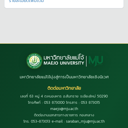
รายละเอียดเพิ่มเติม
มหาวิทยาลัยแม่โจ้มุ่งสู่การเป็นมหาวิทยาลัยเชิงนิเวศ
ติดต่อมหาวิทยาลัย
เลขที่ 63 หมู่ 4 ต.หนองหาร อ.สันทราย จ.เชียงใหม่ 50290
โทรศัพท์ : 053 873000 โทรสาร : 053 873015
maejo@mju.ac.th
ติดต่องานเอกสารทางราชการ กองกลาง
โทร. 053-873013 e-mail : saraban_mju@mju.ac.th