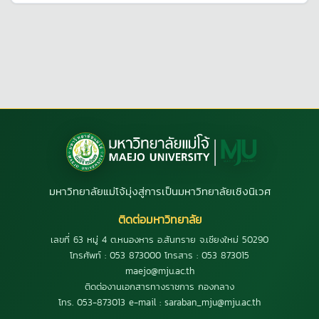
มหาวิทยาลัยแม่โจ้มุ่งสู่การเป็นมหาวิทยาลัยเชิงนิเวศ
ติดต่อมหาวิทยาลัย
เลขที่ 63 หมู่ 4 ต.หนองหาร อ.สันทราย จ.เชียงใหม่ 50290
โทรศัพท์ : 053 873000 โทรสาร : 053 873015
maejo@mju.ac.th
ติดต่องานเอกสารทางราชการ กองกลาง
โทร. 053-873013 e-mail : saraban_mju@mju.ac.th