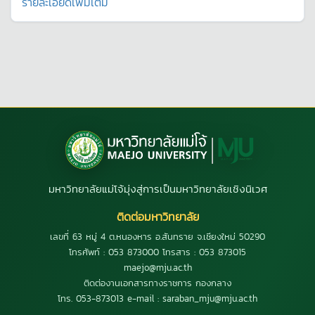
รายละเอียดเพิ่มเติม
มหาวิทยาลัยแม่โจ้มุ่งสู่การเป็นมหาวิทยาลัยเชิงนิเวศ
ติดต่อมหาวิทยาลัย
เลขที่ 63 หมู่ 4 ต.หนองหาร อ.สันทราย จ.เชียงใหม่ 50290
โทรศัพท์ : 053 873000 โทรสาร : 053 873015
maejo@mju.ac.th
ติดต่องานเอกสารทางราชการ กองกลาง
โทร. 053-873013 e-mail : saraban_mju@mju.ac.th