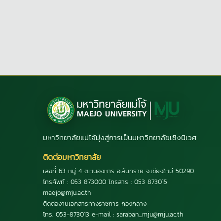
มหาวิทยาลัยแม่โจ้มุ่งสู่การเป็นมหาวิทยาลัยเชิงนิเวศ
ติดต่อมหาวิทยาลัย
เลขที่ 63 หมู่ 4 ต.หนองหาร อ.สันทราย จ.เชียงใหม่ 50290
โทรศัพท์ : 053 873000 โทรสาร : 053 873015
maejo@mju.ac.th
ติดต่องานเอกสารทางราชการ กองกลาง
โทร. 053-873013 e-mail : saraban_mju@mju.ac.th