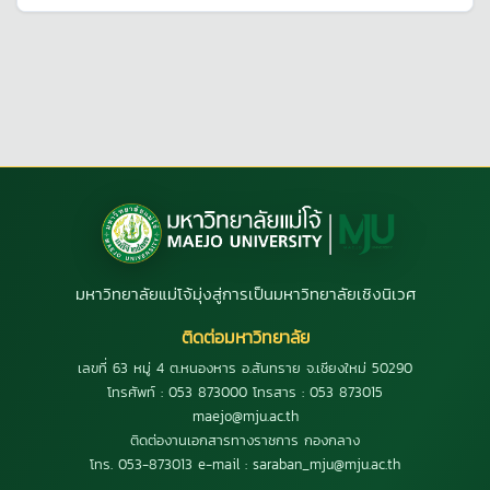
มหาวิทยาลัยแม่โจ้มุ่งสู่การเป็นมหาวิทยาลัยเชิงนิเวศ
ติดต่อมหาวิทยาลัย
เลขที่ 63 หมู่ 4 ต.หนองหาร อ.สันทราย จ.เชียงใหม่ 50290
โทรศัพท์ : 053 873000 โทรสาร : 053 873015
maejo@mju.ac.th
ติดต่องานเอกสารทางราชการ กองกลาง
โทร. 053-873013 e-mail : saraban_mju@mju.ac.th