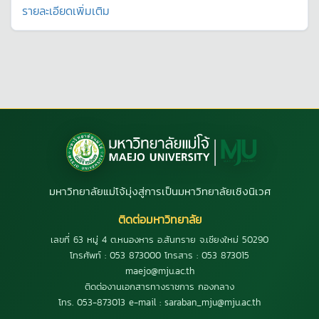
รายละเอียดเพิ่มเติม
มหาวิทยาลัยแม่โจ้มุ่งสู่การเป็นมหาวิทยาลัยเชิงนิเวศ
ติดต่อมหาวิทยาลัย
เลขที่ 63 หมู่ 4 ต.หนองหาร อ.สันทราย จ.เชียงใหม่ 50290
โทรศัพท์ : 053 873000 โทรสาร : 053 873015
maejo@mju.ac.th
ติดต่องานเอกสารทางราชการ กองกลาง
โทร. 053-873013 e-mail : saraban_mju@mju.ac.th