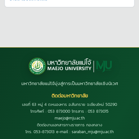
มหาวิทยาลัยแม่โจ้มุ่งสู่การเป็นมหาวิทยาลัยเชิงนิเวศ
ติดต่อมหาวิทยาลัย
เลขที่ 63 หมู่ 4 ต.หนองหาร อ.สันทราย จ.เชียงใหม่ 50290
โทรศัพท์ : 053 873000 โทรสาร : 053 873015
maejo@mju.ac.th
ติดต่องานเอกสารทางราชการ กองกลาง
โทร. 053-873013 e-mail : saraban_mju@mju.ac.th