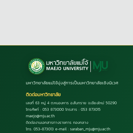
มหาวิทยาลัยแม่โจ้มุ่งสู่การเป็นมหาวิทยาลัยเชิงนิเวศ
ติดต่อมหาวิทยาลัย
เลขที่ 63 หมู่ 4 ต.หนองหาร อ.สันทราย จ.เชียงใหม่ 50290
โทรศัพท์ : 053 873000 โทรสาร : 053 873015
maejo@mju.ac.th
ติดต่องานเอกสารทางราชการ กองกลาง
โทร. 053-873013 e-mail : saraban_mju@mju.ac.th