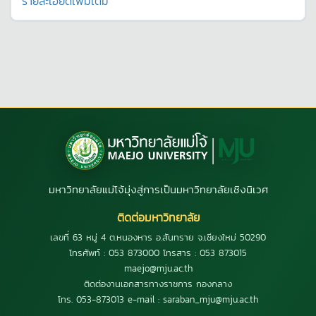
รายละเอียดเพิ่มเติม
มหาวิทยาลัยแม่โจ้มุ่งสู่การเป็นมหาวิทยาลัยเชิงนิเวศ
ติดต่อมหาวิทยาลัย
เลขที่ 63 หมู่ 4 ต.หนองหาร อ.สันทราย จ.เชียงใหม่ 50290
โทรศัพท์ : 053 873000 โทรสาร : 053 873015
maejo@mju.ac.th
ติดต่องานเอกสารทางราชการ กองกลาง
โทร. 053-873013 e-mail : saraban_mju@mju.ac.th