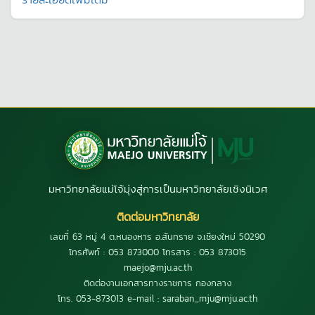
มหาวิทยาลัยแม่โจ้มุ่งสู่การเป็นมหาวิทยาลัยเชิงนิเวศ
ติดต่อมหาวิทยาลัย
เลขที่ 63 หมู่ 4 ต.หนองหาร อ.สันทราย จ.เชียงใหม่ 50290
โทรศัพท์ : 053 873000 โทรสาร : 053 873015
maejo@mju.ac.th
ติดต่องานเอกสารทางราชการ กองกลาง
โทร. 053-873013 e-mail : saraban_mju@mju.ac.th