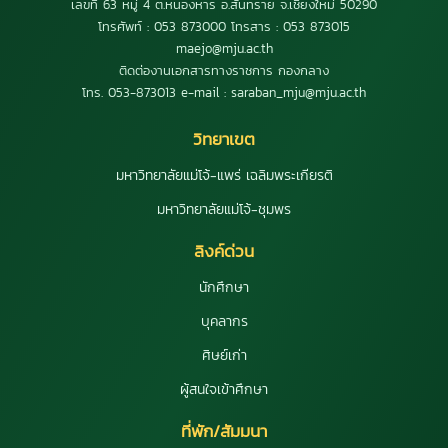
เลขที่ 63 หมู่ 4 ต.หนองหาร อ.สันทราย จ.เชียงใหม่ 50290
โทรศัพท์ : 053 873000 โทรสาร : 053 873015
maejo@mju.ac.th
ติดต่องานเอกสารทางราชการ กองกลาง
โทร. 053-873013 e-mail : saraban_mju@mju.ac.th
วิทยาเขต
มหาวิทยาลัยแม่โจ้-แพร่ เฉลิมพระเกียรติ
มหาวิทยาลัยแม่โจ้-ชุมพร
ลิงค์ด่วน
นักศึกษา
บุคลากร
ศิษย์เก่า
ผู้สนใจเข้าศึกษา
ที่พัก/สัมมนา