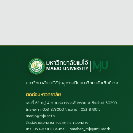
มหาวิทยาลัยแม่โจ้มุ่งสู่การเป็นมหาวิทยาลัยเชิงนิเวศ
ติดต่อมหาวิทยาลัย
เลขที่ 63 หมู่ 4 ต.หนองหาร อ.สันทราย จ.เชียงใหม่ 50290
โทรศัพท์ : 053 873000 โทรสาร : 053 873015
maejo@mju.ac.th
ติดต่องานเอกสารทางราชการ กองกลาง
โทร. 053-873013 e-mail : saraban_mju@mju.ac.th