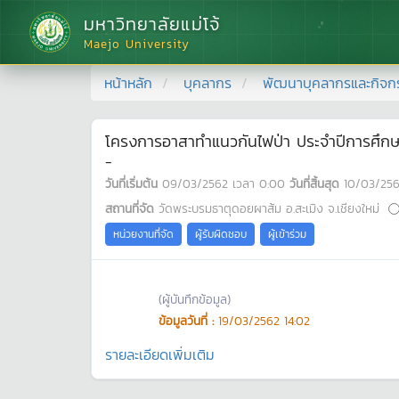
มหาวิทยาลัยแม่โจ้
Maejo University
หน้าหลัก
บุคลากร
พัฒนาบุคลากรและกิจก
โครงการอาสาทำแนวกันไฟป่า ประจำปีการศึกษ
-
วันที่เริ่มต้น
09/03/2562
เวลา
0:00
วันที่สิ้นสุด
10/03/25
สถานที่จัด
วัดพระบรมธาตุดอยผาส้ม อ.สะเมิง จ.เชียงใหม่
หน่วยงานที่จัด
ผู้รับผิดชอบ
ผู้เข้าร่วม
(ผู้บันทึกข้อมูล)
ข้อมูลวันที่ :
19/03/2562 14:02
รายละเอียดเพิ่มเติม