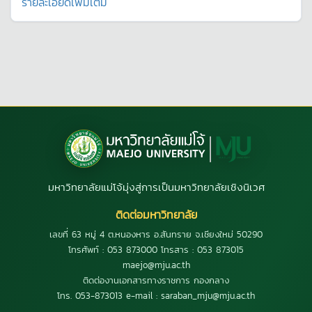
รายละเอียดเพิ่มเติม
มหาวิทยาลัยแม่โจ้มุ่งสู่การเป็นมหาวิทยาลัยเชิงนิเวศ
ติดต่อมหาวิทยาลัย
เลขที่ 63 หมู่ 4 ต.หนองหาร อ.สันทราย จ.เชียงใหม่ 50290
โทรศัพท์ : 053 873000 โทรสาร : 053 873015
maejo@mju.ac.th
ติดต่องานเอกสารทางราชการ กองกลาง
โทร. 053-873013 e-mail : saraban_mju@mju.ac.th