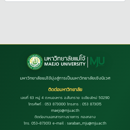
มหาวิทยาลัยแม่โจ้มุ่งสู่การเป็นมหาวิทยาลัยเชิงนิเวศ
ติดต่อมหาวิทยาลัย
เลขที่ 63 หมู่ 4 ต.หนองหาร อ.สันทราย จ.เชียงใหม่ 50290
โทรศัพท์ : 053 873000 โทรสาร : 053 873015
maejo@mju.ac.th
ติดต่องานเอกสารทางราชการ กองกลาง
โทร. 053-873013 e-mail : saraban_mju@mju.ac.th