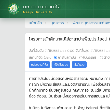
มหาวิทยาลัยแม่โจ้
Maejo University
หน้าหลัก
บุคลากร
พัฒนาบุคลากรและกิจก
โครงการนักศึกษาแม่โจ้อาสาบำเพ็ญประโยชน์ (คร
วันที่เริ่มต้น
21/11/2561
เวลา
0:00
วันที่สิ้นสุด
21/11/2561
เว
สถานที่จัด
ไม่ระบุ
ภายในสถาบัน
ในประเทศ
ต่าง
หน่วยงานที่จัด
ผู้รับผิดชอบ
ผู้เข้าร่วม
การทำประโยชน์ต่อสังคมหรือสาธารณะ หมายถึง การบ
กรุณา มีความเสียสละและมีจิตสาธารณะ เพื่อช่วยสร้า
นักศึกษาที่จะยื่นขอกู้ยืมเงิน กยศ./กรอ. ในแต่ละปีก
ซึ่งจะต้องไม่เป็นส่วนหนึ่งของการเรียนการสอนและไ
ในปัจจุบันกิจกรรมด้านอาสาบำเพ็ญประโยชน์ ที่จะให้นั