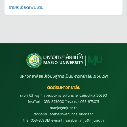
รายละเอียดเพิ่มเติม
มหาวิทยาลัยแม่โจ้มุ่งสู่การเป็นมหาวิทยาลัยเชิงนิเวศ
ติดต่อมหาวิทยาลัย
เลขที่ 63 หมู่ 4 ต.หนองหาร อ.สันทราย จ.เชียงใหม่ 50290
โทรศัพท์ : 053 873000 โทรสาร : 053 873015
maejo@mju.ac.th
ติดต่องานเอกสารทางราชการ กองกลาง
โทร. 053-873013 e-mail : saraban_mju@mju.ac.th