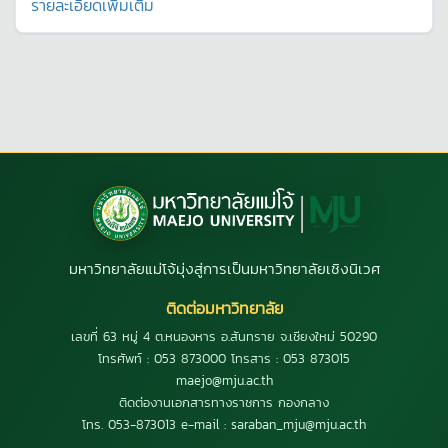
รายละเอียดเพิ่มเติม
มหาวิทยาลัยแม่โจ้มุ่งสู่การเป็นมหาวิทยาลัยเชิงนิเวศ
ติดต่อมหาวิทยาลัย
เลขที่ 63 หมู่ 4 ต.หนองหาร อ.สันทราย จ.เชียงใหม่ 50290
โทรศัพท์ : 053 873000 โทรสาร : 053 873015
maejo@mju.ac.th
ติดต่องานเอกสารทางราชการ กองกลาง
โทร. 053-873013 e-mail : saraban_mju@mju.ac.th