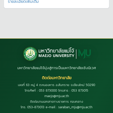
รายละเอียดเพิ่มเติม
มหาวิทยาลัยแม่โจ้มุ่งสู่การเป็นมหาวิทยาลัยเชิงนิเวศ
ติดต่อมหาวิทยาลัย
เลขที่ 63 หมู่ 4 ต.หนองหาร อ.สันทราย จ.เชียงใหม่ 50290
โทรศัพท์ : 053 873000 โทรสาร : 053 873015
maejo@mju.ac.th
ติดต่องานเอกสารทางราชการ กองกลาง
โทร. 053-873013 e-mail : saraban_mju@mju.ac.th