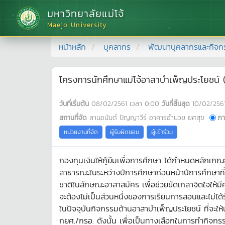
มหาวิทยาลัยแม่โจ้
Maejo University
หน้าหลัก
บุคลากร
พัฒนาบุคลากรและกิจก
โครงการนักศึกษาแม่โจ้อาสาบำเพ็ญประโยชน์ (คร
วันที่เริ่มต้น
08/02/2561
เวลา
0:00
วันที่สิ้นสุด
10/02/256
สถานที่จัด
ลานอนันต์ ปัญญาวีร์ อาคารอำนวย ยศสุข
ภา
หน่วยงานที่จัด
ผู้รับผิดชอบ
ผู้เข้าร่วม
กองทุนเงินให้กู้ยืมเพื่อการศึกษา ได้กำหนดหลักเกณฑ์
สาธารณะในระหว่างปีการศึกษาก่อนหน้าปีการศึกษาที
ชาติในลักษณะอาสาสมัคร เพื่อช่วยขัดเกลาจิตใจให้มี
จะต้องไม่เป็นส่วนหนึ่งของการเรียนการสอนและไม่ไ
ในปัจจุบันกิจกรรมด้านอาสาบำเพ็ญประโยชน์ ที่จะให้นั
กยศ./กรอ. ดังนั้น เพื่อเป็นทางเลือกในการทำกิจกร