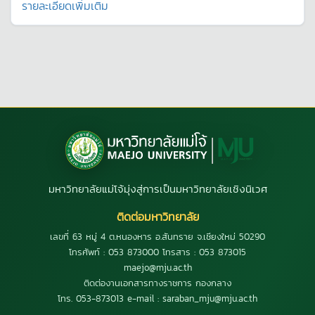
รายละเอียดเพิ่มเติม
มหาวิทยาลัยแม่โจ้มุ่งสู่การเป็นมหาวิทยาลัยเชิงนิเวศ
ติดต่อมหาวิทยาลัย
เลขที่ 63 หมู่ 4 ต.หนองหาร อ.สันทราย จ.เชียงใหม่ 50290
โทรศัพท์ : 053 873000 โทรสาร : 053 873015
maejo@mju.ac.th
ติดต่องานเอกสารทางราชการ กองกลาง
โทร. 053-873013 e-mail : saraban_mju@mju.ac.th