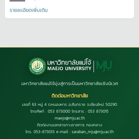
รายละเอียดเพิ่มเติม
มหาวิทยาลัยแม่โจ้มุ่งสู่การเป็นมหาวิทยาลัยเชิงนิเวศ
ติดต่อมหาวิทยาลัย
เลขที่ 63 หมู่ 4 ต.หนองหาร อ.สันทราย จ.เชียงใหม่ 50290
โทรศัพท์ : 053 873000 โทรสาร : 053 873015
maejo@mju.ac.th
ติดต่องานเอกสารทางราชการ กองกลาง
โทร. 053-873013 e-mail : saraban_mju@mju.ac.th