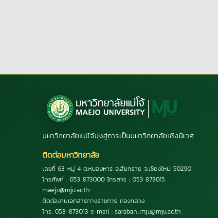
มหาวิทยาลัยแม่โจ้มุ่งสู่การเป็นมหาวิทยาลัยเชิงนิเวศ
ติดต่อมหาวิทยาลัย
เลขที่ 63 หมู่ 4 ต.หนองหาร อ.สันทราย จ.เชียงใหม่ 50290
โทรศัพท์ : 053 873000 โทรสาร : 053 873015
maejo@mju.ac.th
ติดต่องานเอกสารทางราชการ กองกลาง
โทร. 053-873013 e-mail : saraban_mju@mju.ac.th