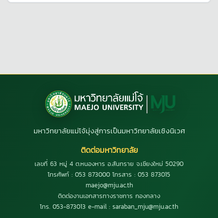
มหาวิทยาลัยแม่โจ้มุ่งสู่การเป็นมหาวิทยาลัยเชิงนิเวศ
ติดต่อมหาวิทยาลัย
เลขที่ 63 หมู่ 4 ต.หนองหาร อ.สันทราย จ.เชียงใหม่ 50290
โทรศัพท์ : 053 873000 โทรสาร : 053 873015
maejo@mju.ac.th
ติดต่องานเอกสารทางราชการ กองกลาง
โทร. 053-873013 e-mail : saraban_mju@mju.ac.th