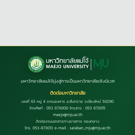
มหาวิทยาลัยแม่โจ้มุ่งสู่การเป็นมหาวิทยาลัยเชิงนิเวศ
ติดต่อมหาวิทยาลัย
เลขที่ 63 หมู่ 4 ต.หนองหาร อ.สันทราย จ.เชียงใหม่ 50290
โทรศัพท์ : 053 873000 โทรสาร : 053 873015
maejo@mju.ac.th
ติดต่องานเอกสารทางราชการ กองกลาง
โทร. 053-873013 e-mail : saraban_mju@mju.ac.th