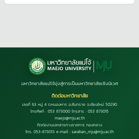
มหาวิทยาลัยแม่โจ้มุ่งสู่การเป็นมหาวิทยาลัยเชิงนิเวศ
ติดต่อมหาวิทยาลัย
เลขที่ 63 หมู่ 4 ต.หนองหาร อ.สันทราย จ.เชียงใหม่ 50290
โทรศัพท์ : 053 873000 โทรสาร : 053 873015
maejo@mju.ac.th
ติดต่องานเอกสารทางราชการ กองกลาง
โทร. 053-873013 e-mail : saraban_mju@mju.ac.th