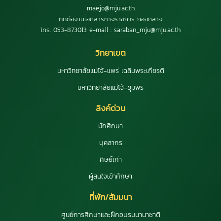
maejo@mju.ac.th
ติดต่องานเอกสารทางราชการ กองกลาง
โทร. 053-873013 e-mail : saraban_mju@mju.ac.th
วิทยาเขต
มหาวิทยาลัยแม่โจ้-แพร่ เฉลิมพระเกียรติ
มหาวิทยาลัยแม่โจ้-ชุมพร
ลิงค์ด่วน
นักศึกษา
บุคลากร
ศิษย์เก่า
ผู้สนใจเข้าศึกษา
ที่พัก/สัมมนา
ศูนย์การศึกษาและฝึกอบรมนานาชาติ