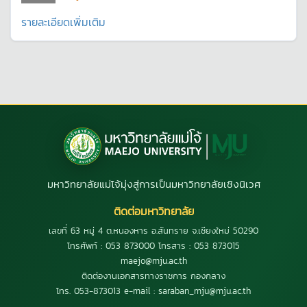
รายละเอียดเพิ่มเติม
มหาวิทยาลัยแม่โจ้มุ่งสู่การเป็นมหาวิทยาลัยเชิงนิเวศ
ติดต่อมหาวิทยาลัย
เลขที่ 63 หมู่ 4 ต.หนองหาร อ.สันทราย จ.เชียงใหม่ 50290
โทรศัพท์ : 053 873000 โทรสาร : 053 873015
maejo@mju.ac.th
ติดต่องานเอกสารทางราชการ กองกลาง
โทร. 053-873013 e-mail : saraban_mju@mju.ac.th