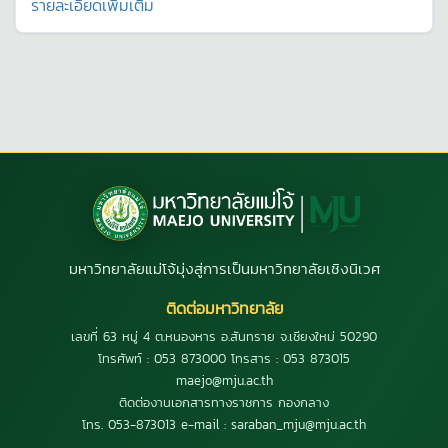
รายละเอียดเพิ่มเติม
มหาวิทยาลัยแม่โจ้มุ่งสู่การเป็นมหาวิทยาลัยเชิงนิเวศ
ติดต่อมหาวิทยาลัย
เลขที่ 63 หมู่ 4 ต.หนองหาร อ.สันทราย จ.เชียงใหม่ 50290
โทรศัพท์ : 053 873000 โทรสาร : 053 873015
maejo@mju.ac.th
ติดต่องานเอกสารทางราชการ กองกลาง
โทร. 053-873013 e-mail : saraban_mju@mju.ac.th