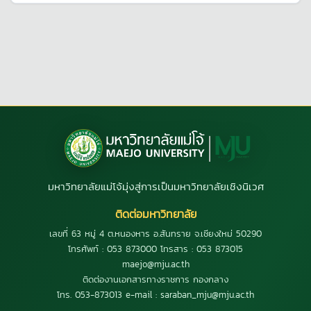
มหาวิทยาลัยแม่โจ้มุ่งสู่การเป็นมหาวิทยาลัยเชิงนิเวศ
ติดต่อมหาวิทยาลัย
เลขที่ 63 หมู่ 4 ต.หนองหาร อ.สันทราย จ.เชียงใหม่ 50290
โทรศัพท์ : 053 873000 โทรสาร : 053 873015
maejo@mju.ac.th
ติดต่องานเอกสารทางราชการ กองกลาง
โทร. 053-873013 e-mail : saraban_mju@mju.ac.th