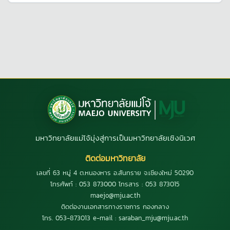
มหาวิทยาลัยแม่โจ้มุ่งสู่การเป็นมหาวิทยาลัยเชิงนิเวศ
ติดต่อมหาวิทยาลัย
เลขที่ 63 หมู่ 4 ต.หนองหาร อ.สันทราย จ.เชียงใหม่ 50290
โทรศัพท์ : 053 873000 โทรสาร : 053 873015
maejo@mju.ac.th
ติดต่องานเอกสารทางราชการ กองกลาง
โทร. 053-873013 e-mail : saraban_mju@mju.ac.th