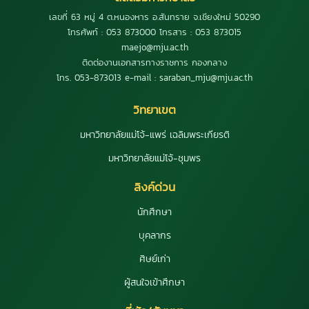
เลขที่ 63 หมู่ 4 ต.หนองหาร อ.สันทราย จ.เชียงใหม่ 50290
โทรศัพท์ : 053 873000 โทรสาร : 053 873015
maejo@mju.ac.th
ติดต่องานเอกสารทางราชการ กองกลาง
โทร. 053-873013 e-mail : saraban_mju@mju.ac.th
วิทยาเขต
มหาวิทยาลัยแม่โจ้-แพร่ เฉลิมพระเกียรติ
มหาวิทยาลัยแม่โจ้-ชุมพร
ลิงค์ด่วน
นักศึกษา
บุคลากร
ศิษย์เก่า
ผู้สนใจเข้าศึกษา