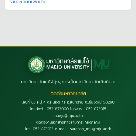
รายละเอียดเพิ่มเติม
มหาวิทยาลัยแม่โจ้มุ่งสู่การเป็นมหาวิทยาลัยเชิงนิเวศ
ติดต่อมหาวิทยาลัย
เลขที่ 63 หมู่ 4 ต.หนองหาร อ.สันทราย จ.เชียงใหม่ 50290
โทรศัพท์ : 053 873000 โทรสาร : 053 873015
maejo@mju.ac.th
ติดต่องานเอกสารทางราชการ กองกลาง
โทร. 053-873013 e-mail : saraban_mju@mju.ac.th