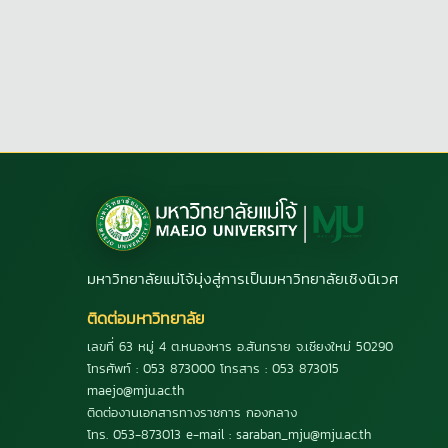
มหาวิทยาลัยแม่โจ้มุ่งสู่การเป็นมหาวิทยาลัยเชิงนิเวศ
ติดต่อมหาวิทยาลัย
เลขที่ 63 หมู่ 4 ต.หนองหาร อ.สันทราย จ.เชียงใหม่ 50290
โทรศัพท์ : 053 873000 โทรสาร : 053 873015
maejo@mju.ac.th
ติดต่องานเอกสารทางราชการ กองกลาง
โทร. 053-873013 e-mail : saraban_mju@mju.ac.th