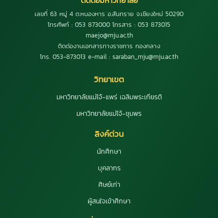
เลขที่ 63 หมู่ 4 ต.หนองหาร อ.สันทราย จ.เชียงใหม่ 50290
โทรศัพท์ : 053 873000 โทรสาร : 053 873015
maejo@mju.ac.th
ติดต่องานเอกสารทางราชการ กองกลาง
โทร. 053-873013 e-mail : saraban_mju@mju.ac.th
วิทยาเขต
มหาวิทยาลัยแม่โจ้-แพร่ เฉลิมพระเกียรติ
มหาวิทยาลัยแม่โจ้-ชุมพร
ลิงค์ด่วน
นักศึกษา
บุคลากร
ศิษย์เก่า
ผู้สนใจเข้าศึกษา