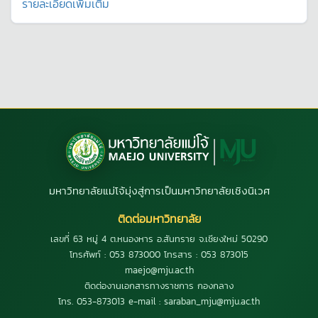
รายละเอียดเพิ่มเติม
มหาวิทยาลัยแม่โจ้มุ่งสู่การเป็นมหาวิทยาลัยเชิงนิเวศ
ติดต่อมหาวิทยาลัย
เลขที่ 63 หมู่ 4 ต.หนองหาร อ.สันทราย จ.เชียงใหม่ 50290
โทรศัพท์ : 053 873000 โทรสาร : 053 873015
maejo@mju.ac.th
ติดต่องานเอกสารทางราชการ กองกลาง
โทร. 053-873013 e-mail : saraban_mju@mju.ac.th